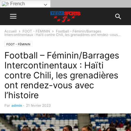
French
Accueil
FOOT - FÉMININ
Football – Féminin/Barrages
Intercontinentaux : Haïti contre Chili, les grenadières ont rendez-vous...
FOOT - FÉMININ
Football – Féminin/Barrages
Intercontinentaux : Haïti
contre Chili, les grenadières
ont rendez-vous avec
l’histoire
Par
admin
-
21 février 2023