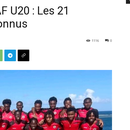
 U20 : Les 21
connus
1116
0