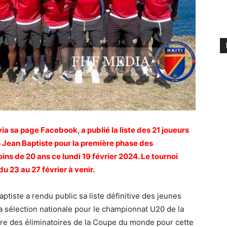
ia sa page Facebook, a publié la liste des 21 joueurs
o Jean Baptiste pour la première phase des
ns de 20 ans ce lundi 19 février 2024. Le tournoi
du 23 au 27 février à venir.
tiste a rendu public sa liste définitive des jeunes
a sélection nationale pour le championnat U20 de la
e des éliminatoires de la Coupe du monde pour cette