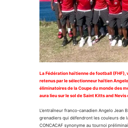
La Fédération haïtienne de football (FHF), v
retenus par le sélectionneur haïtien Angel
éliminatoires de la Coupe du monde des moi
aura lieu sur le sol de Saint Kitts and Nevis 
L’entraîneur franco-canadien Angelo Jean Bap
grenadiers qui défendront les couleurs de l
CONCACAF synonyme au tournoi préliminair