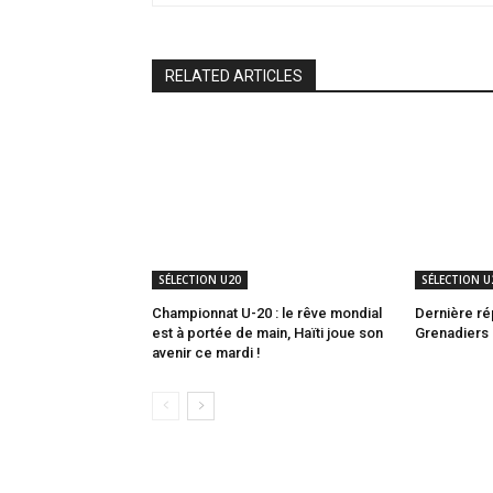
RELATED ARTICLES
SÉLECTION U20
SÉLECTION U
Championnat U-20 : le rêve mondial
Dernière rép
est à portée de main, Haïti joue son
Grenadiers 
avenir ce mardi !