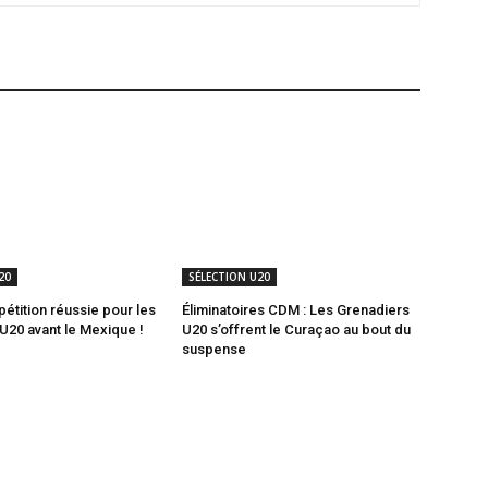
20
SÉLECTION U20
étition réussie pour les
Éliminatoires CDM : Les Grenadiers
U20 avant le Mexique !
U20 s’offrent le Curaçao au bout du
suspense