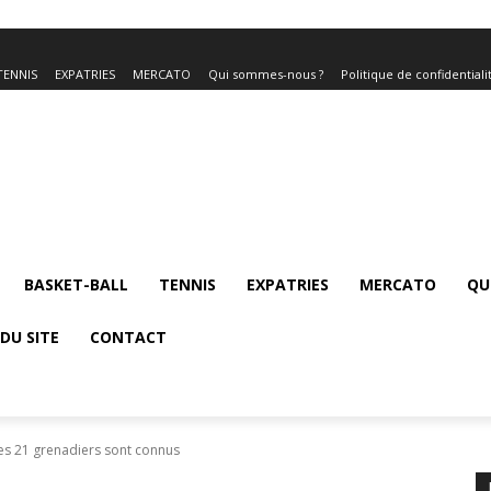
TENNIS
EXPATRIES
MERCATO
Qui sommes-nous ?
Politique de confidentiali
BASKET-BALL
TENNIS
EXPATRIES
MERCATO
QU
DU SITE
CONTACT
s 21 grenadiers sont connus