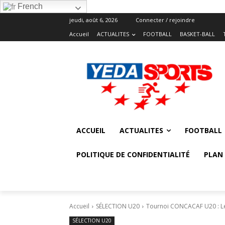
French
jeudi, août 6, 2026
Connecter / rejoindre
Accueil
ACTUALITES
FOOTBALL
BASKET-BALL
ACCUEIL
ACTUALITES
FOOTBALL
POLITIQUE DE CONFIDENTIALITÉ
PLAN 
Accueil
SÉLECTION U20
Tournoi CONCACAF U20 : Le
SÉLECTION U20