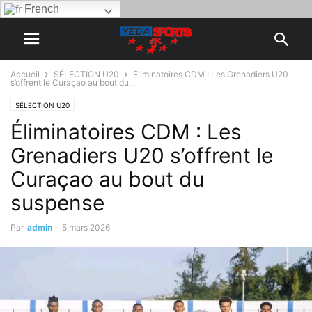
French
Accueil
SÉLECTION U20
Éliminatoires CDM : Les Grenadiers U20
s’offrent le Curaçao au bout du...
SÉLECTION U20
Éliminatoires CDM : Les
Grenadiers U20 s’offrent le
Curaçao au bout du
suspense
Par
admin
-
5 mars 2026