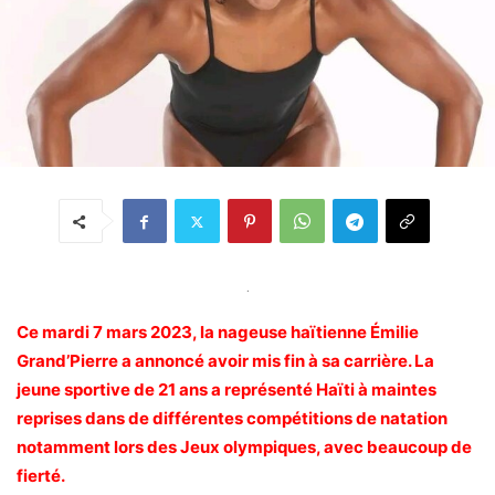
.
Ce mardi 7 mars 2023, la nageuse haïtienne Émilie
Grand’Pierre a annoncé avoir mis fin à sa carrière. La
jeune sportive de 21 ans a représenté Haïti à maintes
reprises dans de différentes compétitions de natation
notamment lors des Jeux olympiques, avec beaucoup de
fierté.