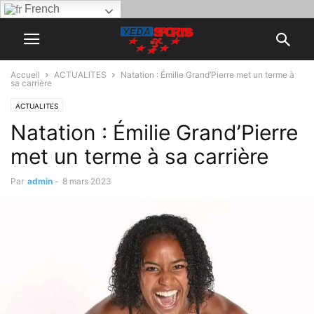
French
Accueil
ACTUALITES
Natation : Émilie Grand’Pierre met un terme à
sa carrière
ACTUALITES
Natation : Émilie Grand’Pierre
met un terme à sa carrière
Par
admin
-
8 mars 2023