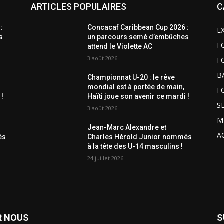
ARTICLES POPULAIRES
C
:
Concacaf Caribbean Cup 2026 :
E
s
un parcours semé d’embûches
F
attend le Violette AC
3 août 2026
F
B
Championnat U-20 : le rêve
mondial est à portée de main,
F
 !
Haïti joue son avenir ce mardi !
S
3 août 2026
M
Jean-Marc Alexandre et
A
és
Charles Hérold Junior nommés
à la tête des U-14 masculins !
24 juillet 2026
R NOUS
S