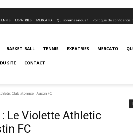
TENNIS
EXPATRIES
MERCATO
Qui sommes-nous ?
Politique de confidentiali
BASKET-BALL
TENNIS
EXPATRIES
MERCATO
QU
DU SITE
CONTACT
hletic Club atomise l'Austin FC
Le Violette Athletic
stin FC