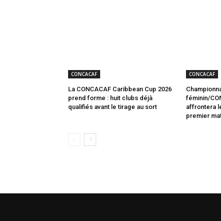
CONCACAF
CONCACAF
La CONCACAF Caribbean Cup 2026
Championna
prend forme : huit clubs déjà
féminin/CON
qualifiés avant le tirage au sort
affrontera 
premier ma