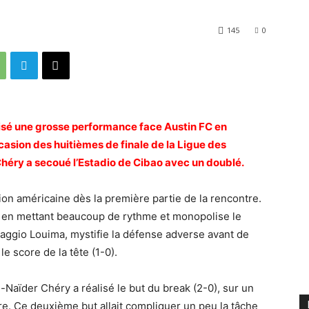
145
0
lisé une grosse performance face Austin FC en
ccasion des huitièmes de finale de la Ligue des
éry a secoué l’Estadio de Cibao avec un doublé.
tion américaine dès la première partie de la rencontre.
ts en mettant beaucoup de rythme et monopolise le
Baggio Louima, mystifie la défense adverse avant de
e score de la tête (1-0).
-Naïder Chéry a réalisé le but du break (2-0), sur un
re. Ce deuxième but allait compliquer un peu la tâche