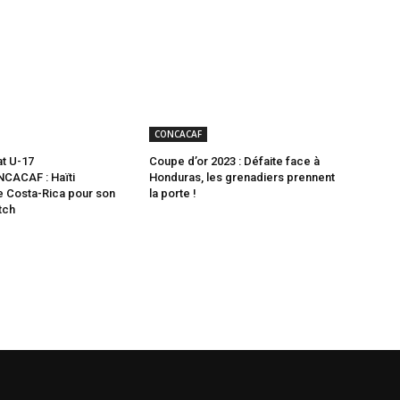
CONCACAF
t U-17
Coupe d’or 2023 : Défaite face à
CACAF : Haïti
Honduras, les grenadiers prennent
le Costa-Rica pour son
la porte !
tch