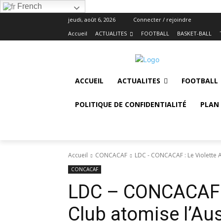
French
jeudi, août 6, 2026
Connecter / rejoindre
Accueil
ACTUALITES
FOOTBALL
BASKET-BALL
ACCUEIL
ACTUALITES
FOOTBALL
POLITIQUE DE CONFIDENTIALITÉ
PLAN 
Accueil
CONCACAF
LDC - CONCACAF : Le Violette At
CONCACAF
LDC – CONCACAF : 
Club atomise l’Au