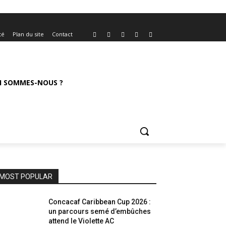
té
Plan du site
Contact
I SOMMES-NOUS ?
MOST POPULAR
Concacaf Caribbean Cup 2026 :
un parcours semé d’embûches
attend le Violette AC