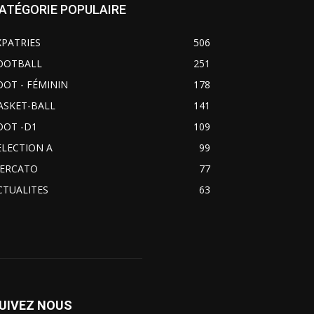
ATÉGORIE POPULAIRE
XPATRIES
506
OOTBALL
251
OOT - FÉMININ
178
ASKET-BALL
141
OOT -D1
109
ELECTION A
99
ERCATO
77
CTUALITES
63
UIVEZ NOUS