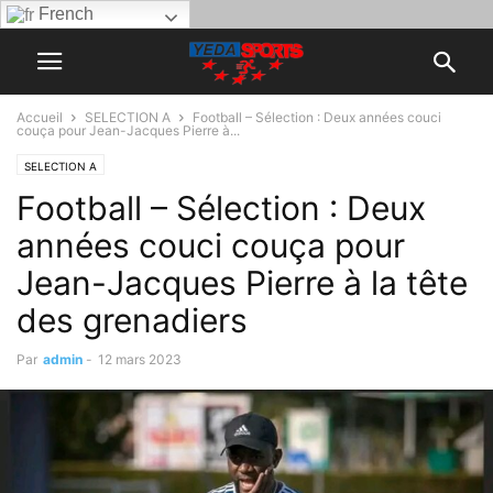
French
Accueil
SELECTION A
Football – Sélection : Deux années couci
couça pour Jean-Jacques Pierre à...
SELECTION A
Football – Sélection : Deux
années couci couça pour
Jean-Jacques Pierre à la tête
des grenadiers
Par
admin
-
12 mars 2023