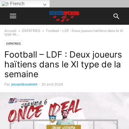
French
Accueil
EXPATRIES
Football – LDF : Deux joueurs haïtiens dans le XI
type de...
EXPATRIES
Football – LDF : Deux joueurs
haïtiens dans le XI type de la
semaine
Par
josephbaudelet
-
20 avril 2024