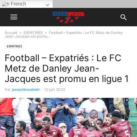
French
Accueil
EXPATRIES
Football – Expatriés : Le FC Metz de Danley
Jean-Jacques est promu...
EXPATRIES
Football – Expatriés : Le FC
Metz de Danley Jean-
Jacques est promu en ligue 1
Par
josephbaudelet
-
12 juin 2023