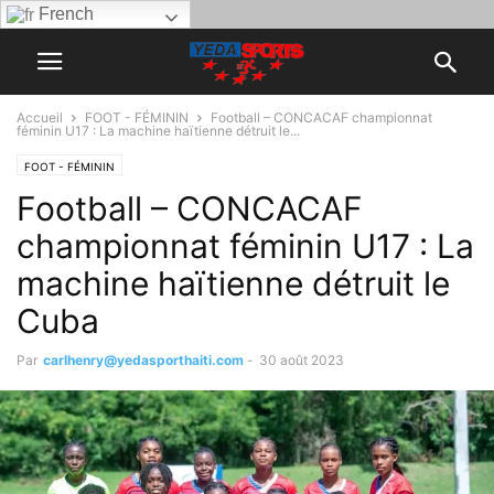
French
Accueil
FOOT - FÉMININ
Football – CONCACAF championnat
féminin U17 : La machine haïtienne détruit le...
FOOT - FÉMININ
Football – CONCACAF
championnat féminin U17 : La
machine haïtienne détruit le
Cuba
Par
carlhenry@yedasporthaiti.com
-
30 août 2023