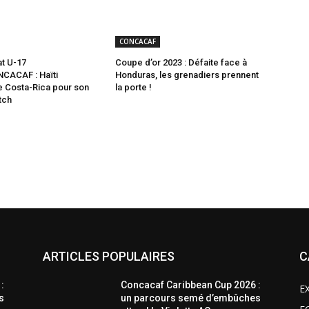
CONCACAF
t U-17
Coupe d’or 2023 : Défaite face à
CACAF : Haïti
Honduras, les grenadiers prennent
le Costa-Rica pour son
la porte !
tch
ARTICLES POPULAIRES
C
:
Concacaf Caribbean Cup 2026 :
E
s
un parcours semé d’embûches