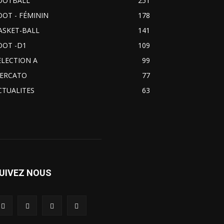
OOTBALL
251
OOT - FÉMININ
178
ASKET-BALL
141
OOT -D1
109
ELECTION A
99
ERCATO
77
CTUALITES
63
UIVEZ NOUS