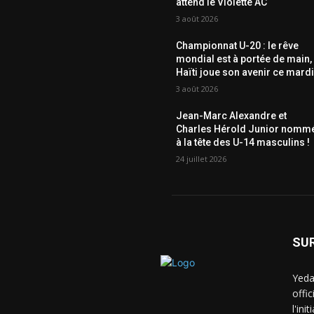
attend le Violette AC
3 août 2026
Championnat U-20 : le rêve
mondial est à portée de main,
Haïti joue son avenir ce mardi
3 août 2026
Jean-Marc Alexandre et
Charles Hérold Junior nomm
à la tête des U-14 masculins !
24 juillet 2026
SU
Yeda
offi
l'ini