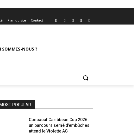
té
Plan du site
Contact
I SOMMES-NOUS ?
MOST POPULAR
Concacaf Caribbean Cup 2026 :
un parcours semé d’embûches
attend le Violette AC