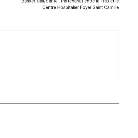
Basket-ball/Santé : Partenariat entre la FHB et le
Centre Hospitalier Foyer Saint Camille