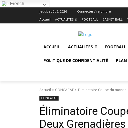
French
jeudi, août 6, 2026
Connecter / rejoindre
Accueil
ACTUALITES
FOOTBALL
BASKET-BALL
ACCUEIL
ACTUALITES
FOOTBALL
POLITIQUE DE CONFIDENTIALITÉ
PLAN 
Accueil
CONCACAF
Éliminatoire Coupe du monde 20
CONCACAF
Éliminatoire Coup
Deux Grenadières d