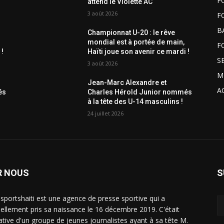
F
attend le Violette AC
3 août 2026
F
B
Championnat U-20 : le rêve
mondial est à portée de main,
F
 !
Haïti joue son avenir ce mardi !
S
3 août 2026
M
Jean-Marc Alexandre et
A
és
Charles Hérold Junior nommés
à la tête des U-14 masculins !
24 juillet 2026
R NOUS
S
sportshaiti est une agence de presse sportive qui a
ciellement pris sa naissance le 16 décembre 2019. C'était
tiative d'un groupe de jeunes journalistes ayant à sa tête M.