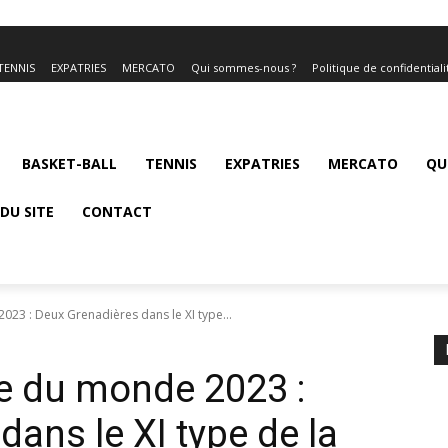
TENNIS
EXPATRIES
MERCATO
Qui sommes-nous ?
Politique de confidentiali
BASKET-BALL
TENNIS
EXPATRIES
MERCATO
QU
DU SITE
CONTACT
23 : Deux Grenadières dans le XI type...
e du monde 2023 :
ans le XI type de la