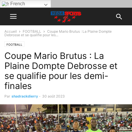
French
Accueil
FOOTBALL
Coupe Mario Brutus : La Plaine Dompte
Debrosse et se qualifie pour les...
FOOTBALL
Coupe Mario Brutus : La
Plaine Dompte Debrosse et
se qualifie pour les demi-
finales
Par
shadrackdierry
-
30 août 2023