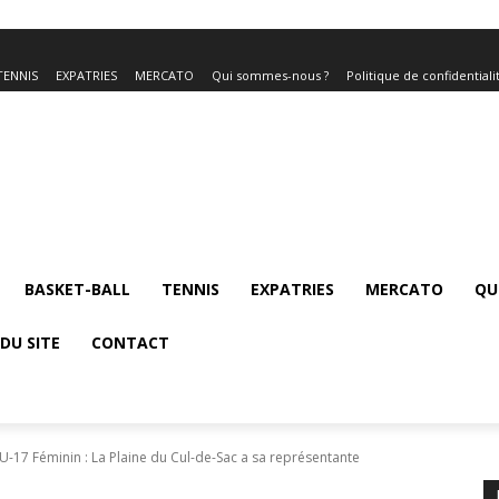
TENNIS
EXPATRIES
MERCATO
Qui sommes-nous ?
Politique de confidentiali
BASKET-BALL
TENNIS
EXPATRIES
MERCATO
QU
DU SITE
CONTACT
7 Féminin : La Plaine du Cul-de-Sac a sa représentante