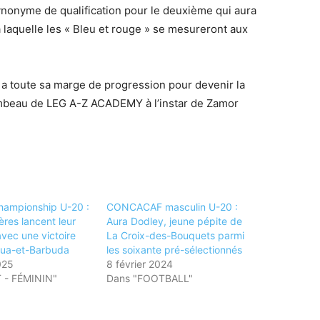
nonyme de qualification pour le deuxième qui aura
 à laquelle les « Bleu et rouge » se mesureront aux
a toute sa marge de progression pour devenir la
lambeau de LEG A-Z ACADEMY à l’instar de Zamor
hampionship U-20 :
CONCACAF masculin U-20 :
res lancent leur
Aura Dodley, jeune pépite de
ec une victoire
La Croix-des-Bouquets parmi
gua-et-Barbuda
les soixante pré-sélectionnés
025
8 février 2024
 - FÉMININ"
Dans "FOOTBALL"