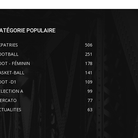
ATÉGORIE POPULAIRE
XPATRIES
506
OOTBALL
251
OOT - FÉMININ
178
ASKET-BALL
141
OOT -D1
109
ELECTION A
99
ERCATO
77
CTUALITES
63