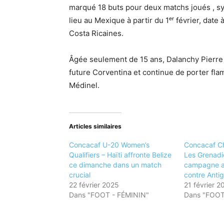
marqué 18 buts pour deux matchs joués , sy
lieu au Mexique à partir du 1ᵉʳ février, date
Costa Ricaines.
Âgée seulement de 15 ans, Dalanchy Pierre 
future Corventina et continue de porter f
Médinel.
Articles similaires
Concacaf U-20 Women’s
Concacaf C
Qualifiers – Haïti affronte Belize
Les Grenadiè
ce dimanche dans un match
campagne av
crucial
contre Anti
22 février 2025
21 février 2
Dans "FOOT - FÉMININ"
Dans "FOOT