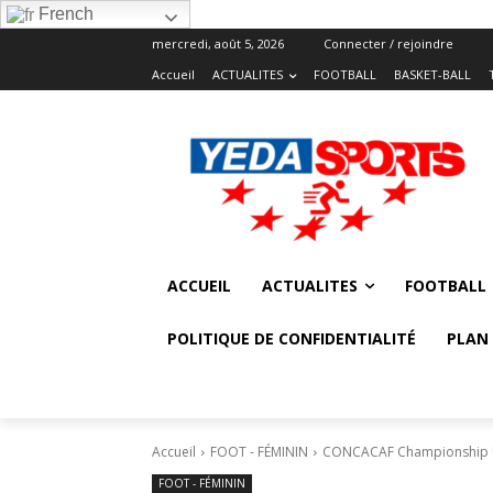
French
mercredi, août 5, 2026
Connecter / rejoindre
Accueil
ACTUALITES
FOOTBALL
BASKET-BALL
ACCUEIL
ACTUALITES
FOOTBALL
POLITIQUE DE CONFIDENTIALITÉ
PLAN 
Accueil
FOOT - FÉMININ
CONCACAF Championship U-1
FOOT - FÉMININ