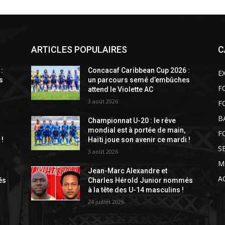
ARTICLES POPULAIRES
C
:
Concacaf Caribbean Cup 2026 :
E
s
un parcours semé d’embûches
F
attend le Violette AC
3 août 2026
F
B
Championnat U-20 : le rêve
mondial est à portée de main,
F
 !
Haïti joue son avenir ce mardi !
S
3 août 2026
M
Jean-Marc Alexandre et
A
és
Charles Hérold Junior nommés
à la tête des U-14 masculins !
24 juillet 2026