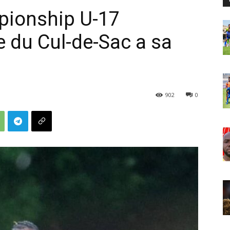
ionship U-17
e du Cul-de-Sac a sa
902
0