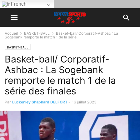
French
Accueil
BASKET-BALL
Basket-ball/ Corporatif-Ashbac : La
Sogebank remporte le match 1 de la série...
BASKET-BALL
Basket-ball/ Corporatif-
Ashbac : La Sogebank
remporte le match 1 de la
série des finales
Par
Luckenley Shaphard DELFORT
-
16 juillet 2023