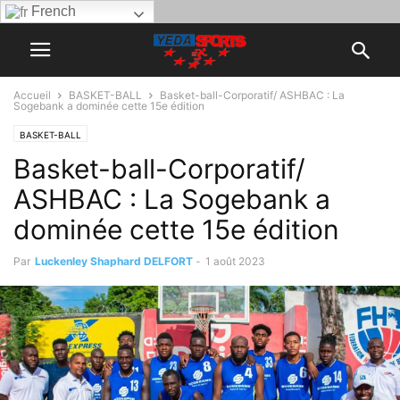
French
Accueil
BASKET-BALL
Basket-ball-Corporatif/ ASHBAC : La
Sogebank a dominée cette 15e édition
BASKET-BALL
Basket-ball-Corporatif/
ASHBAC : La Sogebank a
dominée cette 15e édition
Par
Luckenley Shaphard DELFORT
-
1 août 2023