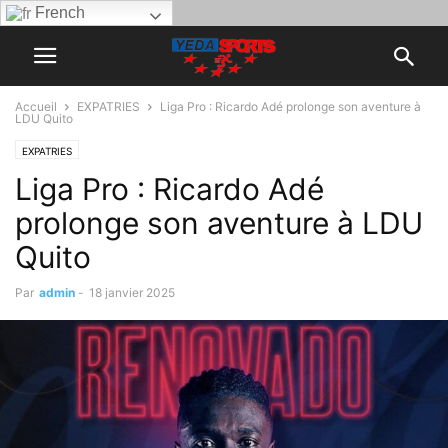
French
Accueil
EXPATRIES
Liga Pro : Ricardo Adé prolonge son aventure à
LDU Quito
EXPATRIES
Liga Pro : Ricardo Adé
prolonge son aventure à LDU
Quito
Par
admin
-
18 janvier 2025