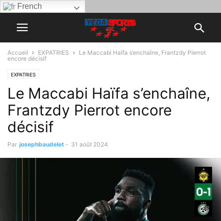
French
Accueil
EXPATRIES
Le Maccabi Haïfa s’enchaîne, Frantzdy Pierrot
encore décisif
EXPATRIES
Le Maccabi Haïfa s’enchaîne,
Frantzdy Pierrot encore
décisif
Par
josephbaudelet
-
31 août 2024