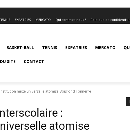
TENNIS
EXPATRIES
MERCATO
Qui sommes-nous ?
Politique de confidentiali
BASKET-BALL
TENNIS
EXPATRIES
MERCATO
QU
DU SITE
CONTACT
: Institution mixte universelle atomise Boisrond Tonnerre
nterscolaire :
universelle atomise