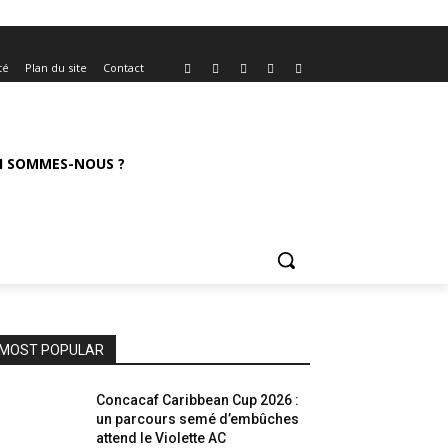
té
Plan du site
Contact
I SOMMES-NOUS ?
MOST POPULAR
Concacaf Caribbean Cup 2026 :
un parcours semé d’embûches
attend le Violette AC