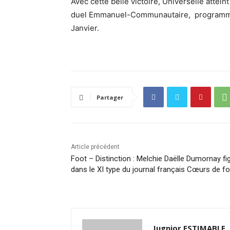
Avec cette belle victoire, Universelle attein
duel Emmanuel-Communautaire, programmé
Janvier.
Partager
Article précédent
Foot – Distinction : Melchie Daëlle Dumornay fi
dans le XI type du journal français Cœurs de fo
Jugnior ESTIMABLE