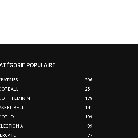
ATÉGORIE POPULAIRE
XPATRIES
506
OOTBALL
251
OOT - FÉMININ
178
ASKET-BALL
141
OOT -D1
109
ELECTION A
99
ERCATO
77