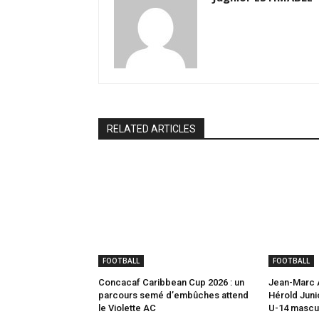
RELATED ARTICLES
FOOTBALL
FOOTBALL
Concacaf Caribbean Cup 2026 : un
Jean-Marc A
parcours semé d’embûches attend
Hérold Juni
le Violette AC
U-14 mascul