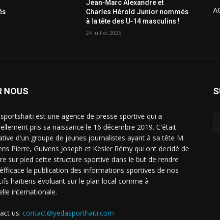
Jean-Marc Alexandre et
A
és
Charles Hérold Junior nommés
à la tête des U-14 masculins !
24 juillet 2026
R NOUS
S
sportshaiti est une agence de presse sportive qui a
ciellement pris sa naissance le 16 décembre 2019. C'était
tiative d'un groupe de jeunes journalistes ayant à sa tête M.
ens Pierre, Guivens Joseph et Kesler Rémy qui ont decidé de
re sur pied cette structure sportive dans le but de rendre
 éfficace la publication des informations sportives de nos
tifs haïtiens évoluant sur le plan local comme à
elle internationale.
act us:
contact@yedasporthaiti.com