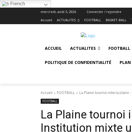
French
mercredi, août 5, 2026
Connecter / rejoindre
Accueil
ACTUALITES
FOOTBALL
BASKET-BALL
ACCUEIL
ACTUALITES
FOOTBALL
POLITIQUE DE CONFIDENTIALITÉ
PLAN 
Accueil
FOOTBALL
La Plaine tournoi interscolaire 
FOOTBALL
La Plaine tournoi i
Institution mixte 