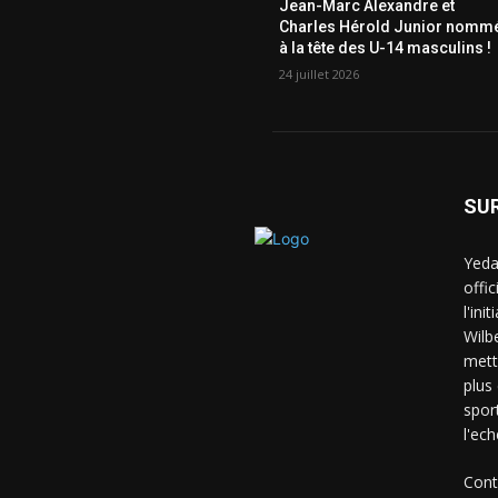
Jean-Marc Alexandre et
Charles Hérold Junior nomm
à la tête des U-14 masculins !
24 juillet 2026
SU
Yeda
offi
l'ini
Wilb
mett
plus
spor
l'ech
Cont