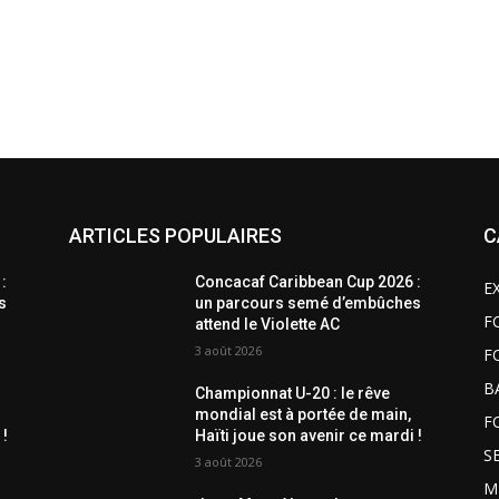
ARTICLES POPULAIRES
C
:
Concacaf Caribbean Cup 2026 :
E
s
un parcours semé d’embûches
F
attend le Violette AC
3 août 2026
F
B
Championnat U-20 : le rêve
mondial est à portée de main,
F
 !
Haïti joue son avenir ce mardi !
S
3 août 2026
M