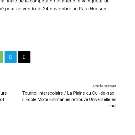
t la finale de la compétition et attend le vainqueur du
 pour ce vendredi 24 novembre au Parc Hudson
Article suivant
gure
Tournoi interscolaire / La Plaine du Cul-de-sac :
ot !
L’École Mixte Emmanuel retrouve Universelle en
final