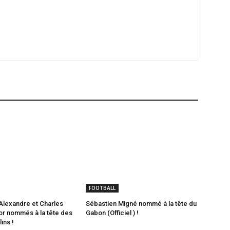
FOOTBALL
lexandre et Charles
Sébastien Migné nommé à la tête du
or nommés à la tête des
Gabon (Officiel ) !
ins !