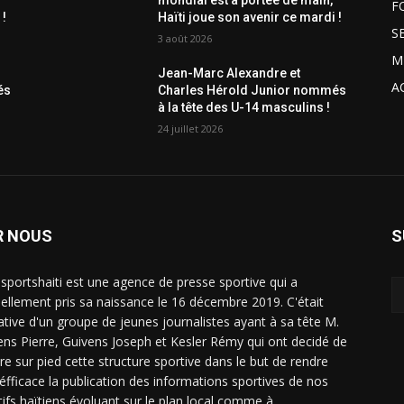
mondial est à portée de main,
F
 !
Haïti joue son avenir ce mardi !
S
3 août 2026
M
Jean-Marc Alexandre et
A
és
Charles Hérold Junior nommés
à la tête des U-14 masculins !
24 juillet 2026
R NOUS
S
sportshaiti est une agence de presse sportive qui a
ciellement pris sa naissance le 16 décembre 2019. C'était
tiative d'un groupe de jeunes journalistes ayant à sa tête M.
ens Pierre, Guivens Joseph et Kesler Rémy qui ont decidé de
re sur pied cette structure sportive dans le but de rendre
 éfficace la publication des informations sportives de nos
tifs haïtiens évoluant sur le plan local comme à