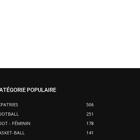
ATÉGORIE POPULAIRE
XPATRIES
506
OOTBALL
251
OOT - FÉMININ
178
ASKET-BALL
141