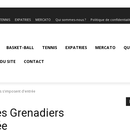
TENNIS
EXPATRIES
MERCATO
Qui sommes-nous ?
Politique de confidentiali
BASKET-BALL
TENNIS
EXPATRIES
MERCATO
QU
DU SITE
CONTACT
s s'imposent d'entrée
es Grenadiers
ée