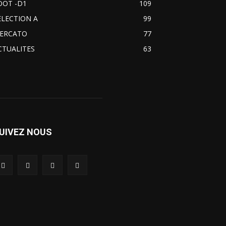
OOT -D1
109
ELECTION A
99
ERCATO
77
CTUALITES
63
UIVEZ NOUS