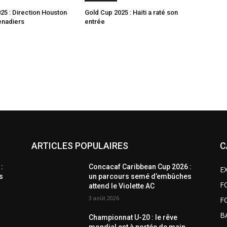
25 : Direction Houston
Gold Cup 2025 : Haïti a raté son
enadiers
entrée
ARTICLES POPULAIRES
C
:
Concacaf Caribbean Cup 2026 :
E
s
un parcours semé d’embûches
F
attend le Violette AC
3 août 2026
F
B
Championnat U-20 : le rêve