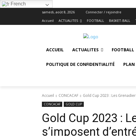
French
samedi, août 8, 2026
Connecter / rejoindre
Accueil
ACTUALITES
FOOTBALL
BASKET-BALL
ACCUEIL
ACTUALITES
FOOTBALL
POLITIQUE DE CONFIDENTIALITÉ
PLAN 
Accueil
CONCACAF
Gold Cup 2023 : Les Grenadier
CONCACAF
GOLD CUP
Gold Cup 2023 : L
s’imposent d’entr