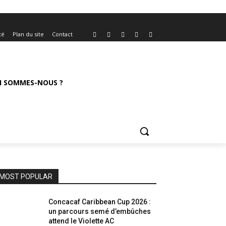
té
Plan du site
Contact
I SOMMES-NOUS ?
MOST POPULAR
Concacaf Caribbean Cup 2026 :
un parcours semé d’embûches
attend le Violette AC