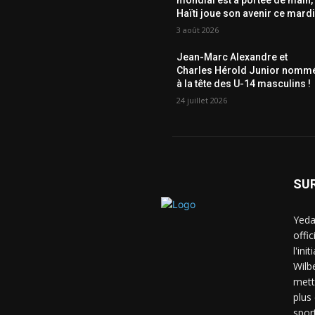
mondial est à portée de main,
Haïti joue son avenir ce mardi
3 août 2026
Jean-Marc Alexandre et
Charles Hérold Junior nomm
à la tête des U-14 masculins !
24 juillet 2026
SU
Yeda
offi
l'ini
Wilb
mett
plus
spor