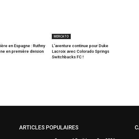
MERCATO
ère en Espagne : Ruthny
L’aventure continue pour Duke
gne en première division
Lacroix avec Colorado Springs
Switchbacks FC !
ARTICLES POPULAIRES
C