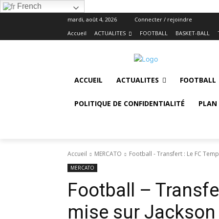
French
mardi, août 4, 2026
Connecter / rejoindre
Accueil
ACTUALITES
FOOTBALL
BASKET-BALL
ACCUEIL
ACTUALITES
FOOTBALL
POLITIQUE DE CONFIDENTIALITÉ
PLAN 
Accueil
MERCATO
Football - Transfert : Le FC Temp
MERCATO
Football – Transfe
mise sur Jackson