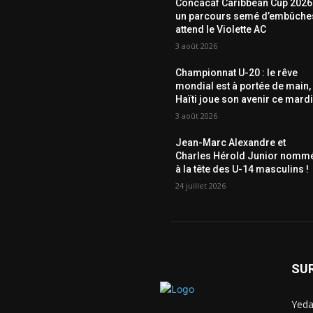
Concacaf Caribbean Cup 2026 
un parcours semé d’embûche
attend le Violette AC
3 août 2026
Championnat U-20 : le rêve
mondial est à portée de main,
Haïti joue son avenir ce mardi
3 août 2026
Jean-Marc Alexandre et
Charles Hérold Junior nomm
à la tête des U-14 masculins !
24 juillet 2026
SU
Yeda