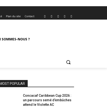
té
Plan du site
Contact
I SOMMES-NOUS ?
MOST POPULAR
Concacaf Caribbean Cup 2026 :
un parcours semé d’embûches
attend le Violette AC