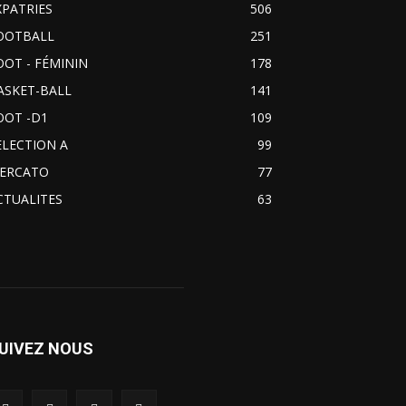
XPATRIES
506
OOTBALL
251
OOT - FÉMININ
178
ASKET-BALL
141
OOT -D1
109
ELECTION A
99
ERCATO
77
CTUALITES
63
UIVEZ NOUS