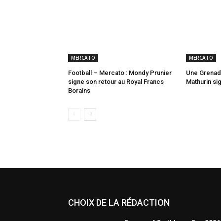
MERCATO
MERCATO
Football – Mercato : Mondy Prunier
Une Grenadi
signe son retour au Royal Francs
Mathurin si
Borains
CHOIX DE LA RÉDACTION