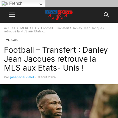
French
Accueil
MERCATO
Football – Transfert : Danley Jean Jacques
retrouve la MLS aux Etats-...
MERCATO
Football – Transfert : Danley
Jean Jacques retrouve la
MLS aux Etats- Unis !
Par
josephbaudelet
-
8 août 2024