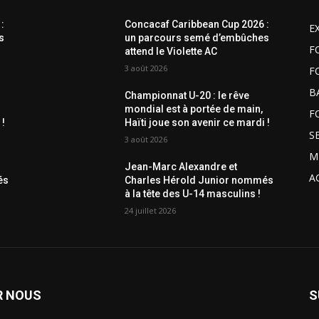
:
Concacaf Caribbean Cup 2026 :
E
s
un parcours semé d’embûches
F
attend le Violette AC
3 août 2026
F
B
Championnat U-20 : le rêve
mondial est à portée de main,
F
 !
Haïti joue son avenir ce mardi !
S
3 août 2026
M
Jean-Marc Alexandre et
A
és
Charles Hérold Junior nommés
à la tête des U-14 masculins !
24 juillet 2026
R NOUS
S