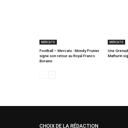
MERCATO
MERCATO
Football – Mercato : Mondy Prunier
Une Grenadi
signe son retour au Royal Francs
Mathurin si
Borains
CHOIX DE LA RÉDACTION