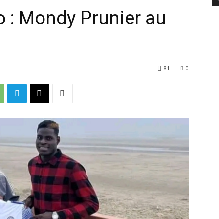
o : Mondy Prunier au
81
0