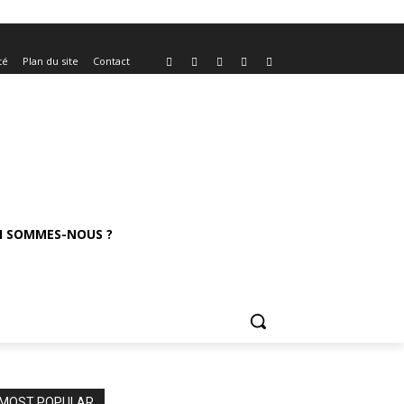
té
Plan du site
Contact
I SOMMES-NOUS ?
MOST POPULAR