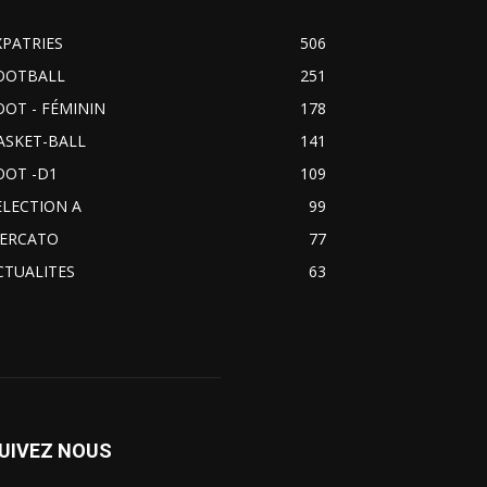
XPATRIES
506
OOTBALL
251
OOT - FÉMININ
178
ASKET-BALL
141
OOT -D1
109
ELECTION A
99
ERCATO
77
CTUALITES
63
UIVEZ NOUS