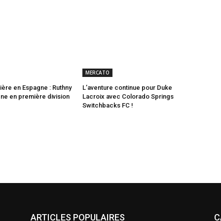
MERCATO
ère en Espagne : Ruthny
L’aventure continue pour Duke
gne en première division
Lacroix avec Colorado Springs
Switchbacks FC !
ARTICLES POPULAIRES
C