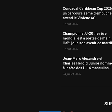
Concacaf Caribbean Cup 2026 
un parcours semé d’embûche
attend le Violette AC
3 août 2026
Championnat U-20 : le rêve
mondial est à portée de main,
Haïti joue son avenir ce mardi
3 août 2026
Jean-Marc Alexandre et
Charles Hérold Junior nomm
à la tête des U-14 masculins !
24 juillet 2026
SU