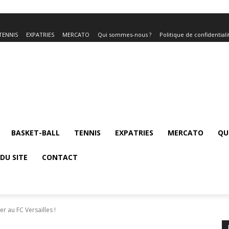
TENNIS
EXPATRIES
MERCATO
Qui sommes-nous ?
Politique de confidentiali
BASKET-BALL
TENNIS
EXPATRIES
MERCATO
QU
DU SITE
CONTACT
r au FC Versailles !