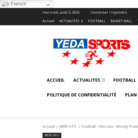
French
mercredi, août 5, 2026
Connecter / rejoindre
Accueil
ACTUALITES
FOOTBALL
BASKET-BALL
ACCUEIL
ACTUALITES
FOOTBALL
POLITIQUE DE CONFIDENTIALITÉ
PLAN 
Accueil
MERCATO
Football - Mercato : Mondy Prunie
MERCATO