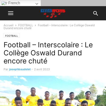
French
Accueil
FOOTBALL
Football – Interscolaire : Le Collège Oswald
Durand encore chuté
FOOTBALL
Football – Interscolaire : Le
Collège Oswald Durand
encore chuté
Par
josephbaudelet
-
2 avril 2023