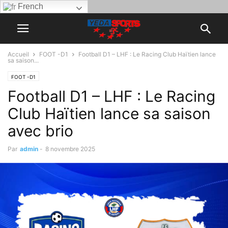
French
Accueil
FOOT -D1
Football D1 – LHF : Le Racing Club Haïtien lance
sa saison...
FOOT -D1
Football D1 – LHF : Le Racing
Club Haïtien lance sa saison
avec brio
Par
admin
-
8 novembre 2025