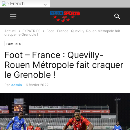
French
Accueil
EXPATRIES
Foot – France : Quevilly-Rouen Métropole fait
craquer le Grenoble !
EXPATRIES
Foot – France : Quevilly-
Rouen Métropole fait craquer
le Grenoble !
Par
admin
-
6 février 2022