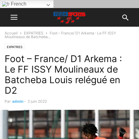
French
Accueil
EXPATRIES
Foot – France/ D1 Arkema : Le FF ISSY
Moulineaux de Batcheba...
EXPATRIES
Foot – France/ D1 Arkema :
Le FF ISSY Moulineaux de
Batcheba Louis relégué en
D2
Par
admin
-
2 juin 2022