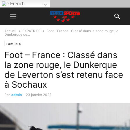
French
Accueil
EXPATRIES
Foot – France : Classé dans la zone rouge, le
Dunkerque de...
EXPATRIES
Foot – France : Classé dans
la zone rouge, le Dunkerque
de Leverton s’est retenu face
à Sochaux
Par
admin
-
23 janvier 2022