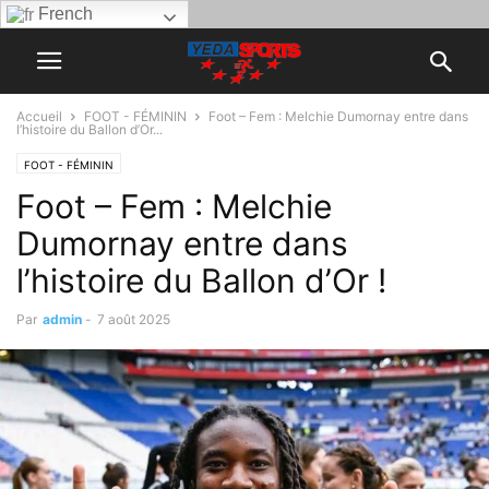
French
Accueil
FOOT - FÉMININ
Foot – Fem : Melchie Dumornay entre dans
l’histoire du Ballon d’Or...
FOOT - FÉMININ
Foot – Fem : Melchie
Dumornay entre dans
l’histoire du Ballon d’Or !
Par
admin
-
7 août 2025