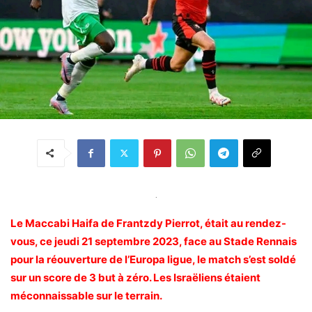
.
Le Maccabi Haifa de Frantzdy Pierrot, était au rendez-
vous, ce jeudi 21 septembre 2023, face au Stade Rennais
pour la réouverture de l’Europa ligue, le match s’est soldé
sur un score de 3 but à zéro. Les Israëliens étaient
méconnaissable sur le terrain.