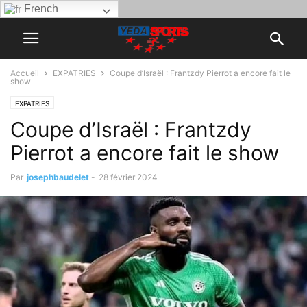
French
Accueil
EXPATRIES
Coupe d’Israël : Frantzdy Pierrot a encore fait le
show
EXPATRIES
Coupe d’Israël : Frantzdy
Pierrot a encore fait le show
Par
josephbaudelet
-
28 février 2024