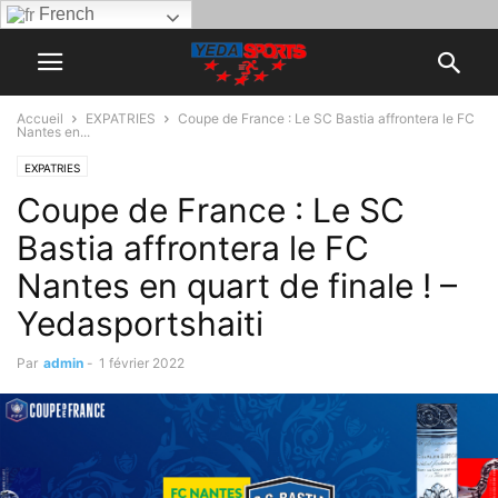
French
Accueil
EXPATRIES
Coupe de France : Le SC Bastia affrontera le FC
Nantes en...
EXPATRIES
Coupe de France : Le SC
Bastia affrontera le FC
Nantes en quart de finale ! –
Yedasportshaiti
Par
admin
-
1 février 2022