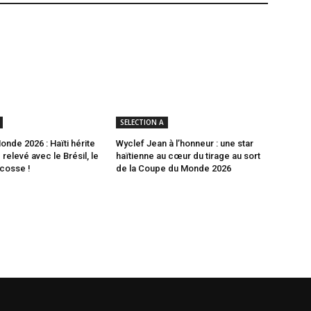
SELECTION A
nde 2026 : Haïti hérite
Wyclef Jean à l’honneur : une star
relevé avec le Brésil, le
haïtienne au cœur du tirage au sort
Écosse !
de la Coupe du Monde 2026