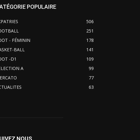
ATÉGORIE POPULAIRE
XPATRIES
506
OOTBALL
251
OOT - FÉMININ
178
ASKET-BALL
141
OOT -D1
109
ELECTION A
99
ERCATO
77
CTUALITES
63
UIVEZ NOUS