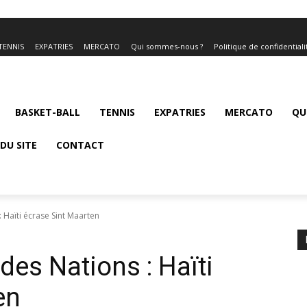
TENNIS
EXPATRIES
MERCATO
Qui sommes-nous ?
Politique de confidentiali
BASKET-BALL
TENNIS
EXPATRIES
MERCATO
QU
DU SITE
CONTACT
 Haïti écrase Sint Maarten
des Nations : Haïti
en