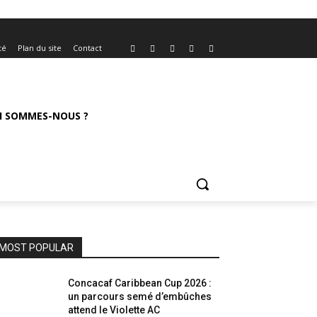
té
Plan du site
Contact
I SOMMES-NOUS ?
MOST POPULAR
Concacaf Caribbean Cup 2026 :
un parcours semé d’embûches
attend le Violette AC