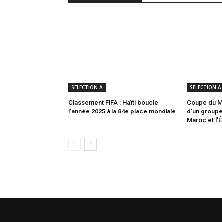
SELECTION A
SELECTION A
Classement FIFA : Haïti boucle
Coupe du Mo
l’année 2025 à la 84e place mondiale
d’un groupe 
Maroc et l’