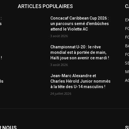
ARTICLES POPULAIRES
C
:
Concacaf Caribbean Cup 2026 :
E
s
un parcours semé d’embûches
F
attend le Violette AC
3 août 2026
F
B
Championnat U-20 : le rêve
mondial est à portée de main,
F
 !
Haïti joue son avenir ce mardi !
S
3 août 2026
M
Jean-Marc Alexandre et
A
és
Charles Hérold Junior nommés
à la tête des U-14 masculins !
24 juillet 2026
R NOUS
S