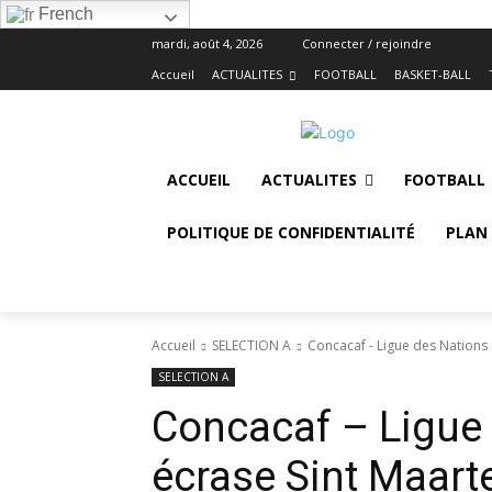
French
mardi, août 4, 2026
Connecter / rejoindre
Accueil
ACTUALITES
FOOTBALL
BASKET-BALL
ACCUEIL
ACTUALITES
FOOTBALL
POLITIQUE DE CONFIDENTIALITÉ
PLAN 
Accueil
SELECTION A
Concacaf - Ligue des Nations :
SELECTION A
Concacaf – Ligue 
écrase Sint Maart