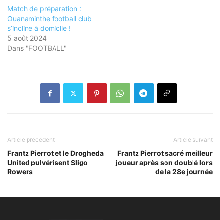
Match de préparation :
Ouanaminthe football club
s’incline à domicile !
5 août 2024
Dans "FOOTBALL"
Article précédent
Article suivant
Frantz Pierrot et le Drogheda
Frantz Pierrot sacré meilleur
United pulvérisent Sligo
joueur après son doublé lors
Rowers
de la 28e journée