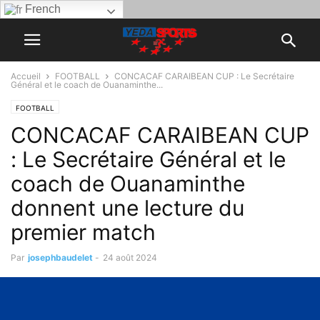
French
Accueil
FOOTBALL
CONCACAF CARAIBEAN CUP : Le Secrétaire
Général et le coach de Ouanaminthe...
FOOTBALL
CONCACAF CARAIBEAN CUP
: Le Secrétaire Général et le
coach de Ouanaminthe
donnent une lecture du
premier match
Par
josephbaudelet
-
24 août 2024