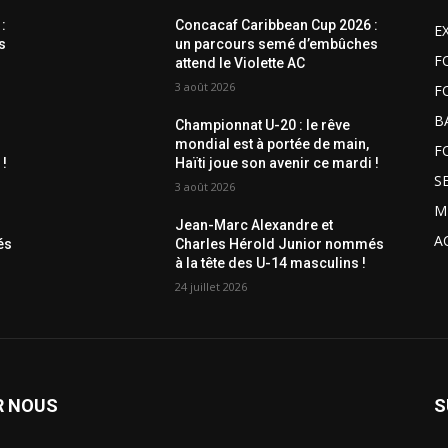
:
Concacaf Caribbean Cup 2026 :
E
s
un parcours semé d’embûches
F
attend le Violette AC
3 août 2026
F
B
Championnat U-20 : le rêve
mondial est à portée de main,
F
 !
Haïti joue son avenir ce mardi !
S
3 août 2026
M
Jean-Marc Alexandre et
A
és
Charles Hérold Junior nommés
à la tête des U-14 masculins !
24 juillet 2026
R NOUS
S