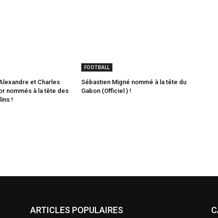
FOOTBALL
lexandre et Charles
Sébastien Migné nommé à la tête du
or nommés à la tête des
Gabon (Officiel ) !
ins !
ARTICLES POPULAIRES
C