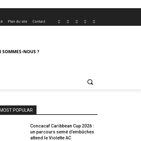
té
Plan du site
Contact
I SOMMES-NOUS ?
MOST POPULAR
Concacaf Caribbean Cup 2026 :
un parcours semé d’embûches
attend le Violette AC