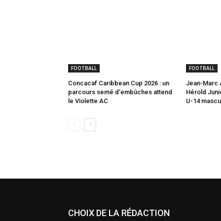
FOOTBALL
FOOTBALL
Concacaf Caribbean Cup 2026 : un
Jean-Marc A
parcours semé d’embûches attend
Hérold Juni
le Violette AC
U-14 mascul
CHOIX DE LA RÉDACTION