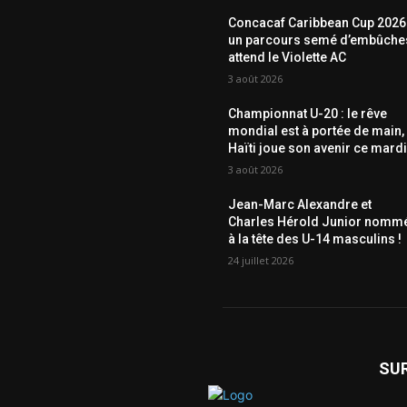
Concacaf Caribbean Cup 2026 
un parcours semé d’embûche
attend le Violette AC
3 août 2026
Championnat U-20 : le rêve
mondial est à portée de main,
Haïti joue son avenir ce mardi
3 août 2026
Jean-Marc Alexandre et
Charles Hérold Junior nomm
à la tête des U-14 masculins !
24 juillet 2026
SU