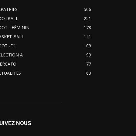
XPATRIES
506
OOTBALL
251
OOT - FÉMININ
178
ASKET-BALL
141
OOT -D1
109
ELECTION A
99
ERCATO
77
CTUALITES
63
UIVEZ NOUS