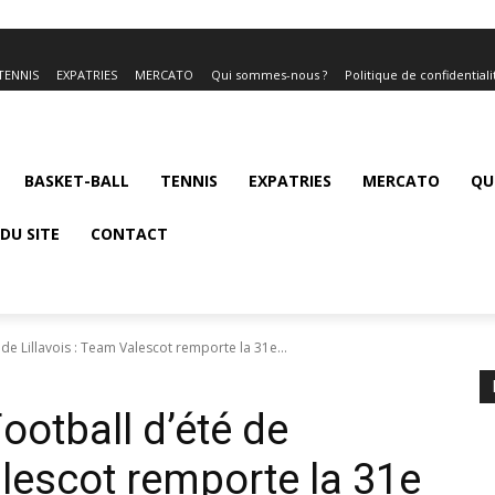
TENNIS
EXPATRIES
MERCATO
Qui sommes-nous ?
Politique de confidentiali
BASKET-BALL
TENNIS
EXPATRIES
MERCATO
QU
DU SITE
CONTACT
e Lillavois : Team Valescot remporte la 31e...
otball d’été de
alescot remporte la 31e