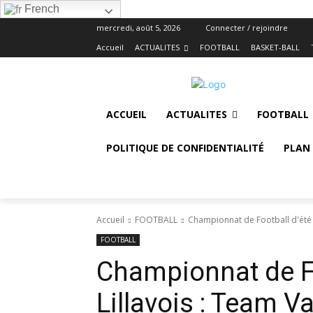
French
mercredi, août 5, 2026
Connecter / rejoindre
Accueil
ACTUALITES
FOOTBALL
BASKET-BALL
ACCUEIL
ACTUALITES
FOOTBALL
POLITIQUE DE CONFIDENTIALITÉ
PLAN 
Accueil
FOOTBALL
Championnat de Football d'été d
FOOTBALL
Championnat de Fo
Lillavois : Team V