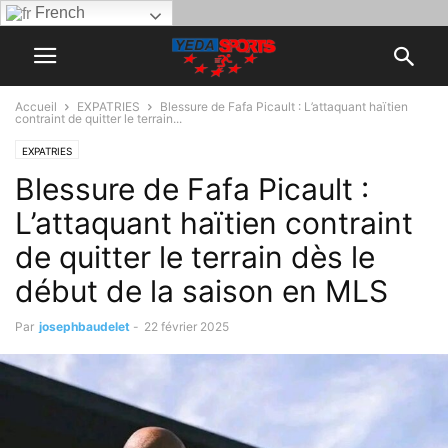
French
Accueil
EXPATRIES
Blessure de Fafa Picault : L’attaquant haïtien
contraint de quitter le terrain...
EXPATRIES
Blessure de Fafa Picault :
L’attaquant haïtien contraint
de quitter le terrain dès le
début de la saison en MLS
Par
josephbaudelet
-
22 février 2025