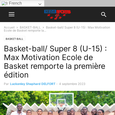
French
Accueil
BASKET-BALL
Basket-ball/ Super 8 (U-15) : Max Motivation
Ecole de Basket remporte la...
BASKET-BALL
Basket-ball/ Super 8 (U-15) :
Max Motivation Ecole de
Basket remporte la première
édition
Par
Luckenley Shaphard DELFORT
-
4 septembre 2023