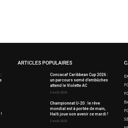
ARTICLES POPULAIRES
C
:
Concacaf Caribbean Cup 2026 :
E
s
un parcours semé d’embûches
F
attend le Violette AC
3 août 2026
F
B
Championnat U-20 : le rêve
mondial est à portée de main,
F
 !
Haïti joue son avenir ce mardi !
S
3 août 2026
M