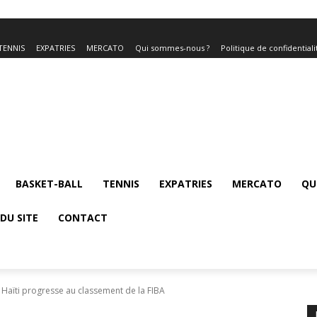
TENNIS
EXPATRIES
MERCATO
Qui sommes-nous ?
Politique de confidentiali
BASKET-BALL
TENNIS
EXPATRIES
MERCATO
QU
DU SITE
CONTACT
 Haïti progresse au classement de la FIBA