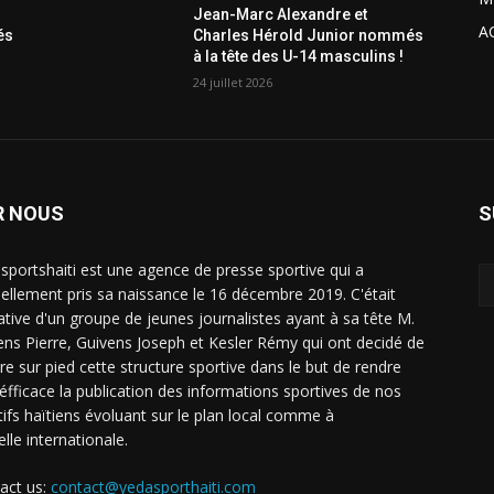
Jean-Marc Alexandre et
A
és
Charles Hérold Junior nommés
à la tête des U-14 masculins !
24 juillet 2026
R NOUS
S
sportshaiti est une agence de presse sportive qui a
ciellement pris sa naissance le 16 décembre 2019. C'était
tiative d'un groupe de jeunes journalistes ayant à sa tête M.
ens Pierre, Guivens Joseph et Kesler Rémy qui ont decidé de
re sur pied cette structure sportive dans le but de rendre
 éfficace la publication des informations sportives de nos
tifs haïtiens évoluant sur le plan local comme à
elle internationale.
act us:
contact@yedasporthaiti.com