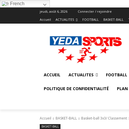
French
jeudi, août 6, 2026
Connecter / rejoindre
Accueil
ACTUALITES
FOOTBALL
BASKET-BALL
ACCUEIL
ACTUALITES
FOOTBALL
POLITIQUE DE CONFIDENTIALITÉ
PLAN 
Accueil
BASKET-BALL
Basket-ball 3x3/ Classement :
BASKET-BALL