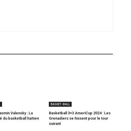
L
BASKET-BALL
smin Valensky : La
Basketball 3×3 AmeriCup 2024 : Les
du basketball haïtien
Grenadiers se hissent pour le tour
suivant