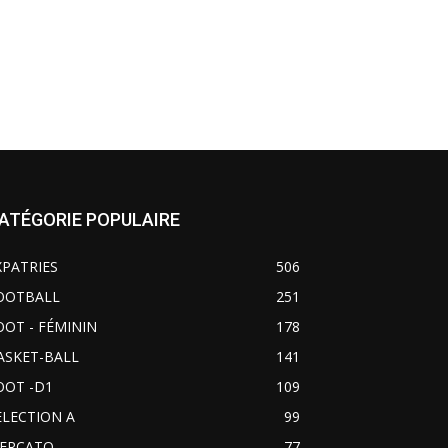
ATÉGORIE POPULAIRE
XPATRIES
506
OOTBALL
251
OOT - FÉMININ
178
ASKET-BALL
141
OOT -D1
109
ELECTION A
99
ERCATO
77