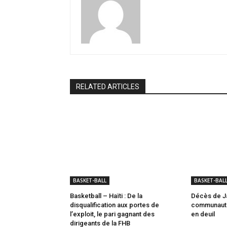
RELATED ARTICLES
BASKET-BALL
BASKET-BAL
Basketball – Haïti : De la
Décès de Ja
disqualification aux portes de
communauté 
l’exploit, le pari gagnant des
en deuil
dirigeants de la FHB