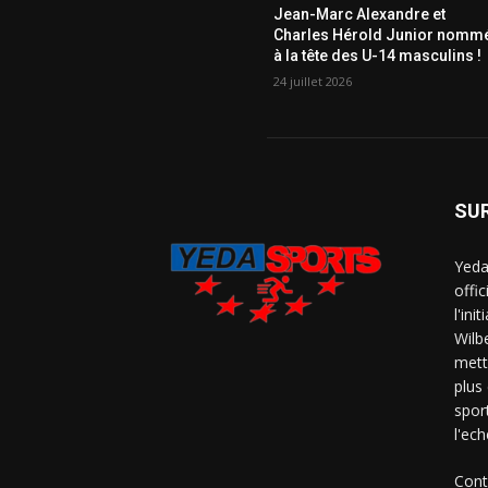
Jean-Marc Alexandre et
Charles Hérold Junior nomm
à la tête des U-14 masculins !
24 juillet 2026
SU
Yeda
offi
l'ini
Wilb
mett
plus
spor
l'ech
Cont