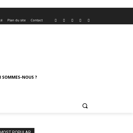
té
Plan du site
Contact
I SOMMES-NOUS ?
MOST POPULAR