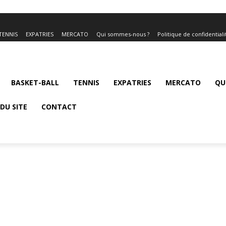
TENNIS
EXPATRIES
MERCATO
Qui sommes-nous ?
Politique de confidentiali
BASKET-BALL
TENNIS
EXPATRIES
MERCATO
QU
DU SITE
CONTACT