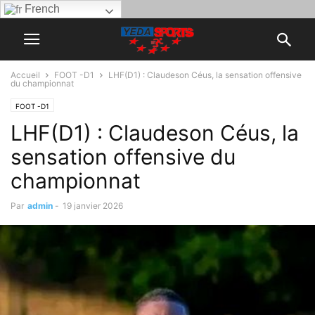
French
Accueil
FOOT -D1
LHF(D1) : Claudeson Céus, la sensation offensive
du championnat
FOOT -D1
LHF(D1) : Claudeson Céus, la
sensation offensive du
championnat
Par
admin
-
19 janvier 2026