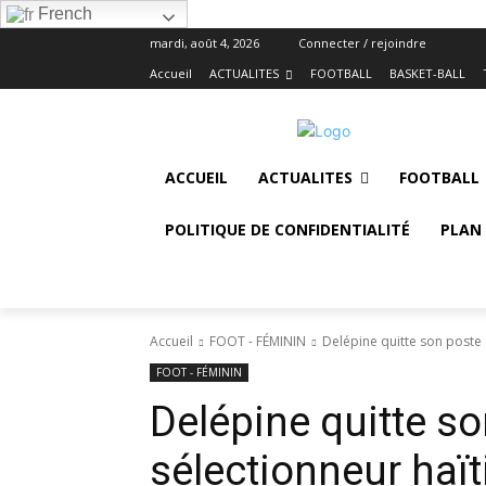
French
mardi, août 4, 2026
Connecter / rejoindre
Accueil
ACTUALITES
FOOTBALL
BASKET-BALL
ACCUEIL
ACTUALITES
FOOTBALL
POLITIQUE DE CONFIDENTIALITÉ
PLAN 
Accueil
FOOT - FÉMININ
Delépine quitte son poste d
FOOT - FÉMININ
Delépine quitte s
sélectionneur haïti