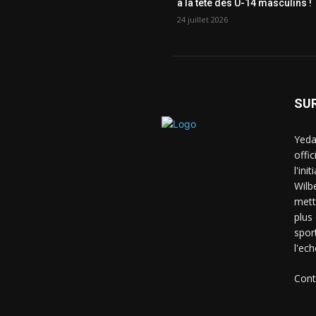
à la tête des U-14 masculins !
24 juillet 2026
SU
Yeda
offi
l'ini
Wilb
mett
plus
spor
l'ech
Cont