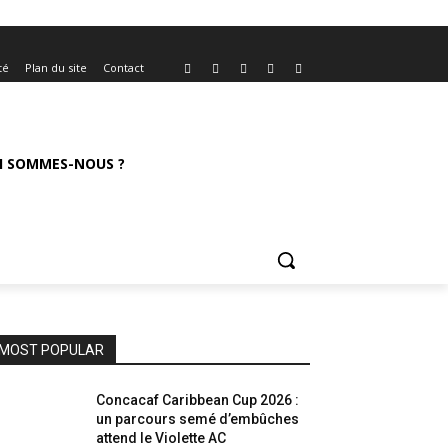
té
Plan du site
Contact
I SOMMES-NOUS ?
MOST POPULAR
Concacaf Caribbean Cup 2026 :
un parcours semé d’embûches
attend le Violette AC