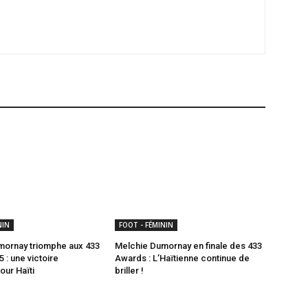
NIN
FOOT - FÉMININ
mornay triomphe aux 433
Melchie Dumornay en finale des 433
 : une victoire
Awards : L’Haïtienne continue de
our Haïti
briller !