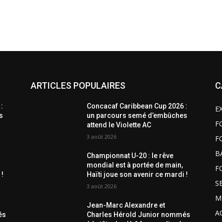
ARTICLES POPULAIRES
C
:
Concacaf Caribbean Cup 2026 :
E
s
un parcours semé d’embûches
F
attend le Violette AC
3 août 2026
F
B
Championnat U-20 : le rêve
mondial est à portée de main,
F
 !
Haïti joue son avenir ce mardi !
S
3 août 2026
M
Jean-Marc Alexandre et
A
és
Charles Hérold Junior nommés