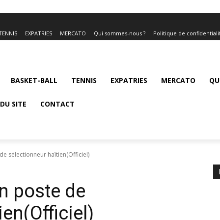
TENNIS
EXPATRIES
MERCATO
Qui sommes-nous ?
Politique de confidentiali
BASKET-BALL
TENNIS
EXPATRIES
MERCATO
QU
DU SITE
CONTACT
e sélectionneur haïtien(Officiel)
on poste de
en(Officiel)