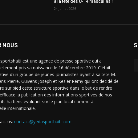
à la tête des U-14 masculins !
24 juillet 2026
R NOUS
S
sportshaiti est une agence de presse sportive qui a
ciellement pris sa naissance le 16 décembre 2019. C'était
tiative d'un groupe de jeunes journalistes ayant à sa tête M.
ens Pierre, Guivens Joseph et Kesler Rémy qui ont decidé de
re sur pied cette structure sportive dans le but de rendre
 éfficace la publication des informations sportives de nos
tifs haïtiens évoluant sur le plan local comme à
elle internationale.
act us:
contact@yedasporthaiti.com