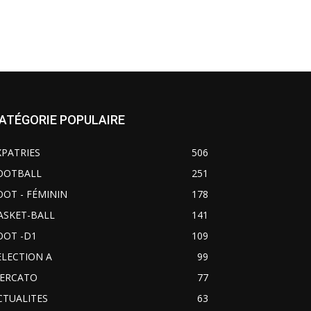
ATÉGORIE POPULAIRE
XPATRIES
506
OOTBALL
251
OOT - FÉMININ
178
ASKET-BALL
141
OOT -D1
109
ELECTION A
99
ERCATO
77
CTUALITES
63