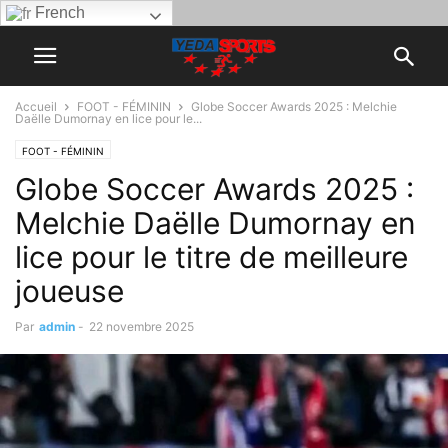
French
Accueil
FOOT - FÉMININ
Globe Soccer Awards 2025 : Melchie
Daëlle Dumornay en lice pour le...
FOOT - FÉMININ
Globe Soccer Awards 2025 :
Melchie Daëlle Dumornay en
lice pour le titre de meilleure
joueuse
Par
admin
-
22 novembre 2025