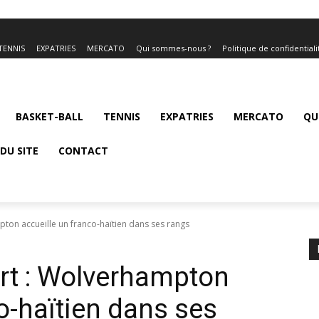
TENNIS
EXPATRIES
MERCATO
Qui sommes-nous ?
Politique de confidentiali
BASKET-BALL
TENNIS
EXPATRIES
MERCATO
QU
DU SITE
CONTACT
pton accueille un franco-haïtien dans ses rangs
ert : Wolverhampton
o-haïtien dans ses