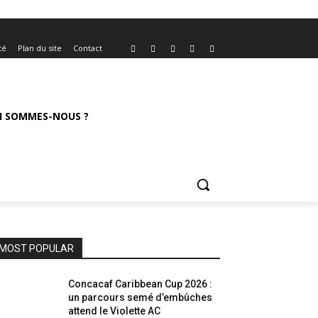
té
Plan du site
Contact
I SOMMES-NOUS ?
MOST POPULAR
Concacaf Caribbean Cup 2026 :
un parcours semé d’embûches
attend le Violette AC