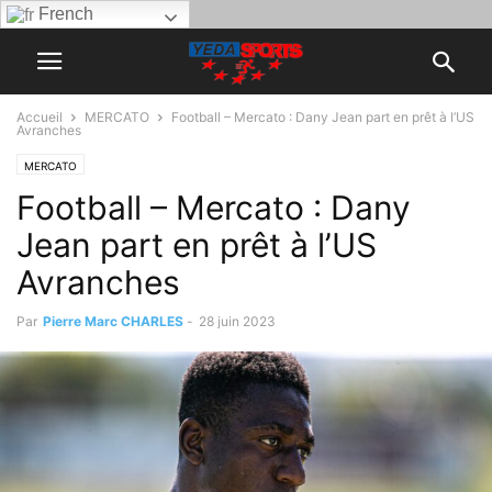
French
Accueil
MERCATO
Football – Mercato : Dany Jean part en prêt à l’US
Avranches
MERCATO
Football – Mercato : Dany
Jean part en prêt à l’US
Avranches
Par
Pierre Marc CHARLES
-
28 juin 2023