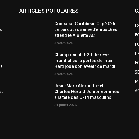
ARTICLES POPULAIRES
C
:
Concacaf Caribbean Cup 2026 :
E
s
un parcours semé d’embûches
F
attend le Violette AC
3 août 2026
F
B
Championnat U-20 : le rêve
mondial est à portée de main,
F
 !
Haïti joue son avenir ce mardi !
S
3 août 2026
M
Jean-Marc Alexandre et
A
és
Charles Hérold Junior nommés
à la tête des U-14 masculins !
24 juillet 2026