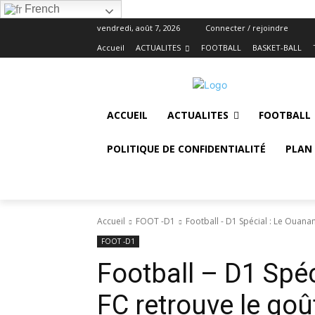
French
vendredi, août 7, 2026
Connecter / rejoindre
Accueil
ACTUALITES
FOOTBALL
BASKET-BALL
ACCUEIL
ACTUALITES
FOOTBALL
POLITIQUE DE CONFIDENTIALITÉ
PLAN 
Accueil
FOOT -D1
Football - D1 Spécial : Le Ouanam
FOOT -D1
Football – D1 Spé
FC retrouve le goût