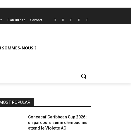
té
Plan du site
Contact
I SOMMES-NOUS ?
MOST POPULAR
Concacaf Caribbean Cup 2026 :
un parcours semé d’embûches
attend le Violette AC