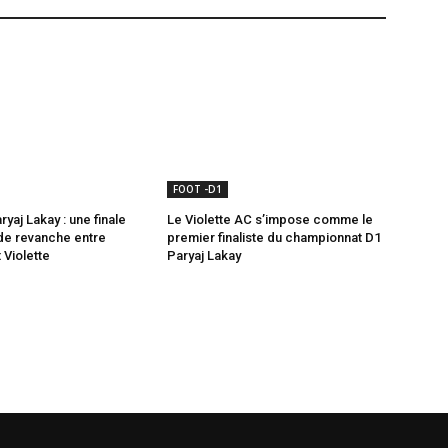
FOOT -D1
yaj Lakay : une finale
Le Violette AC s’impose comme le
 de revanche entre
premier finaliste du championnat D1
 Violette
Paryaj Lakay