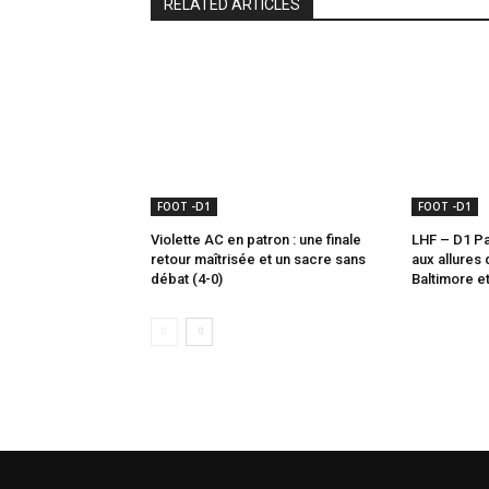
RELATED ARTICLES
FOOT -D1
FOOT -D1
Violette AC en patron : une finale
LHF – D1 Par
retour maîtrisée et un sacre sans
aux allures
débat (4-0)
Baltimore et