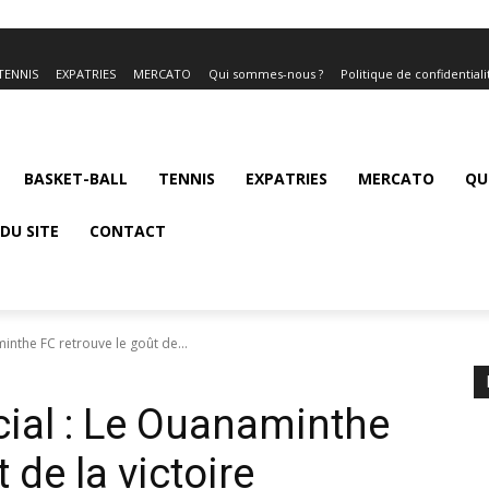
TENNIS
EXPATRIES
MERCATO
Qui sommes-nous ?
Politique de confidentiali
BASKET-BALL
TENNIS
EXPATRIES
MERCATO
QU
DU SITE
CONTACT
inthe FC retrouve le goût de...
cial : Le Ouanaminthe
 de la victoire