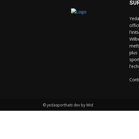
SU
Yeda
offi
l'ini
Wilb
mett
plus
spor
l'ech
Cont
© yedasporthaiti dev by Wid