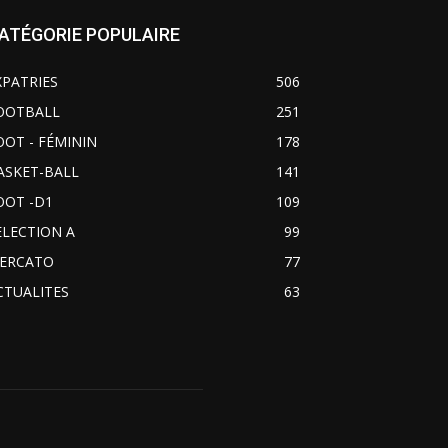
ATÉGORIE POPULAIRE
XPATRIES
506
OOTBALL
251
OOT - FÉMININ
178
ASKET-BALL
141
OOT -D1
109
ELECTION A
99
ERCATO
77
CTUALITES
63