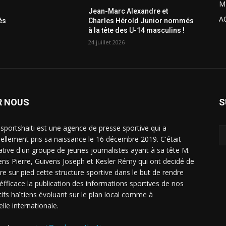
M
Jean-Marc Alexandre et
A
és
Charles Hérold Junior nommés
à la tête des U-14 masculins !
24 juillet 2026
R NOUS
S
sportshaiti est une agence de presse sportive qui a
ciellement pris sa naissance le 16 décembre 2019. C'était
tiative d'un groupe de jeunes journalistes ayant à sa tête M.
ens Pierre, Guivens Joseph et Kesler Rémy qui ont decidé de
re sur pied cette structure sportive dans le but de rendre
 éfficace la publication des informations sportives de nos
tifs haïtiens évoluant sur le plan local comme à
elle internationale.