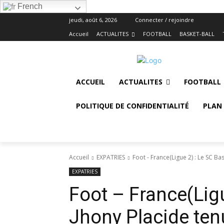
French
jeudi, août 6, 2026
Connecter / rejoindre
Accueil
ACTUALITES
FOOTBALL
BASKET-BALL
ACCUEIL
ACTUALITES
FOOTBALL
POLITIQUE DE CONFIDENTIALITÉ
PLAN 
Accueil
EXPATRIES
Foot - France(Ligue 2) : Le SC Bas
EXPATRIES
Foot – France(Ligu
Jhony Placide ten