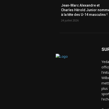
Jean-Marc Alexandre et
Charles Hérold Junior nomm
à la tête des U-14 masculins !
24 juillet 2026
SU
Yeda
offi
l'ini
Wilb
mett
plus
spor
l'ech