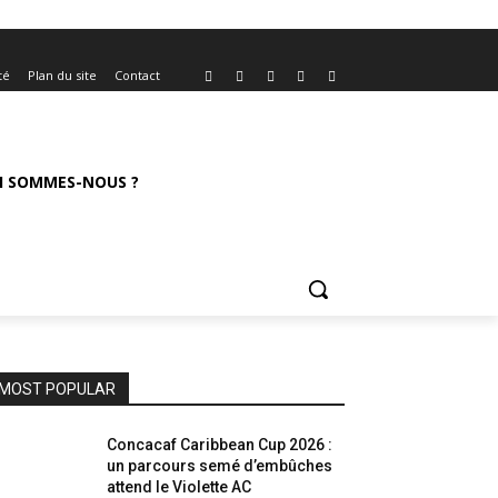
té
Plan du site
Contact
I SOMMES-NOUS ?
MOST POPULAR
Concacaf Caribbean Cup 2026 :
un parcours semé d’embûches
attend le Violette AC