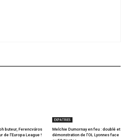
EXPATRIES
h buteur, Ferencváros
Melchie Dumornay en feu : doublé et
our de l’Europa League !
démonstration de l’OL Lyonnes face