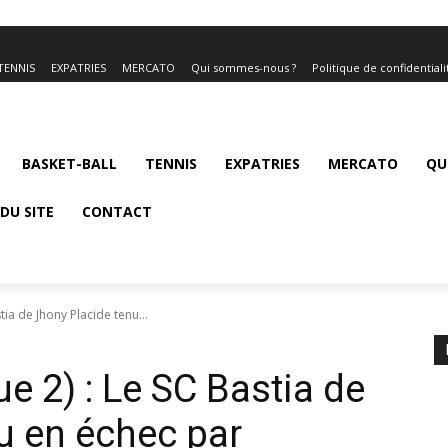
TENNIS
EXPATRIES
MERCATO
Qui sommes-nous ?
Politique de confidentiali
BASKET-BALL
TENNIS
EXPATRIES
MERCATO
QU
DU SITE
CONTACT
tia de Jhony Placide tenu...
e 2) : Le SC Bastia de
u en échec par