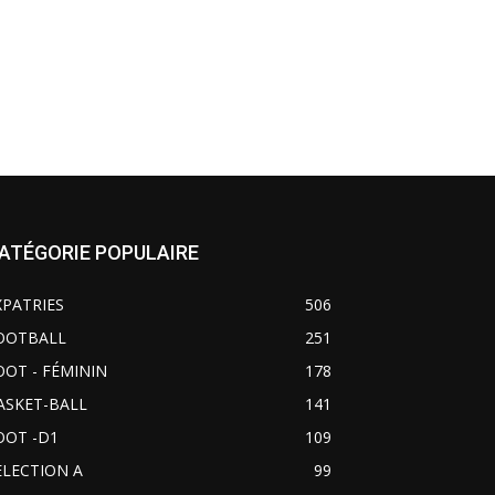
ATÉGORIE POPULAIRE
XPATRIES
506
OOTBALL
251
OOT - FÉMININ
178
ASKET-BALL
141
OOT -D1
109
ELECTION A
99