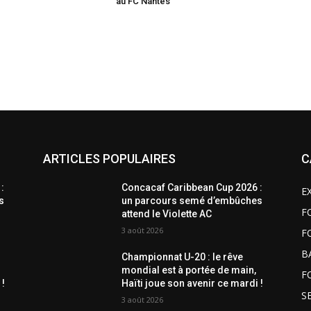
au FC Nantes
ARTICLES POPULAIRES
C
:
Concacaf Caribbean Cup 2026 :
E
s
un parcours semé d’embûches
F
attend le Violette AC
3 août 2026
F
B
Championnat U-20 : le rêve
mondial est à portée de main,
F
 !
Haïti joue son avenir ce mardi !
S
3 août 2026