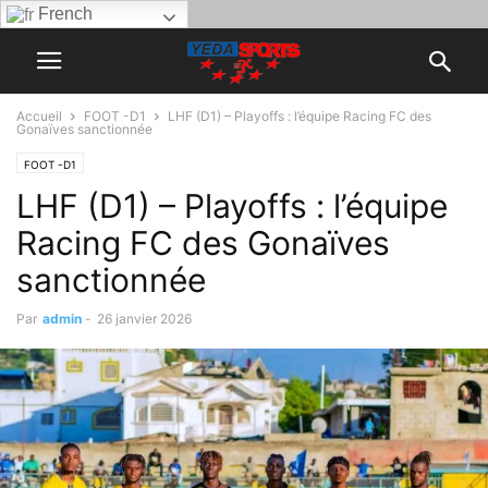
French
Accueil
FOOT -D1
LHF (D1) – Playoffs : l’équipe Racing FC des
Gonaïves sanctionnée
FOOT -D1
LHF (D1) – Playoffs : l’équipe
Racing FC des Gonaïves
sanctionnée
Par
admin
-
26 janvier 2026